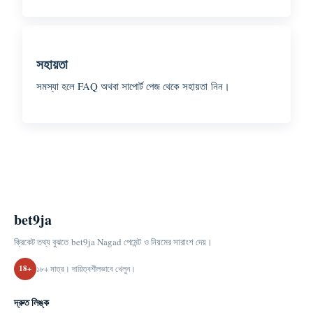
সহায়তা
সমস্যা হলে FAQ অথবা সাপোর্ট পেজ থেকে সহায়তা নিন।
bet9ja
ক্রিকেট তথ্য বুঝতে bet9ja Nagad পেমেন্ট ও নিয়মের সারাংশ দেয়।
18+
১৮+ মাত্র। দায়িত্বশীলভাবে খেলুন।
দ্রুত লিঙ্ক