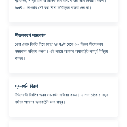
প্রতিদিন, সাপ্তাহিক বা মাসিক জমা এবং বাজির সীমা নির্ধারণ করুন।
bet9ja আপনার সেট করা সীমা অতিক্রম করতে দেয় না।
শীতলকরণ সময়কাল
খেলা থেকে বিরতি নিতে চান? ২৪ ঘণ্টা থেকে ৩০ দিনের শীতলকরণ
সময়কাল সক্রিয় করুন। এই সময়ে আপনার অ্যাকাউন্ট সম্পূর্ণ নিষ্ক্রিয়
থাকবে।
স্ব-বর্জন বিকল্প
দীর্ঘমেয়াদী বিরতির জন্য স্ব-বর্জন সক্রিয় করুন। ৬ মাস থেকে ৫ বছর
পর্যন্ত আপনার অ্যাকাউন্ট বন্ধ রাখুন।