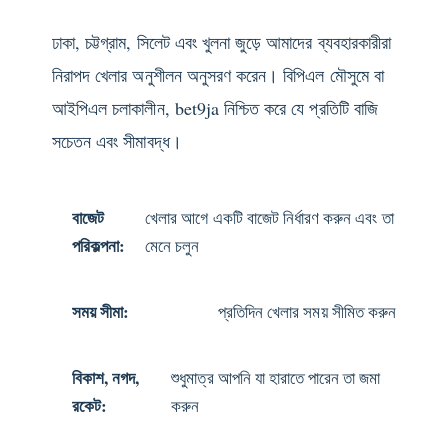
ঢাকা, চট্টগ্রাম, সিলেট এবং খুলনা জুড়ে আমাদের ব্যবহারকারীরা
নিরাপদ খেলার অনুশীলন অনুসরণ করেন। বিপিএল মৌসুমে বা
আইপিএল চলাকালীন, bet9ja নিশ্চিত করে যে প্রতিটি বাজি
সচেতন এবং সীমাবদ্ধ।
বাজেট
খেলার আগে একটি বাজেট নির্ধারণ করুন এবং তা
পরিকল্পনা:
মেনে চলুন
সময় সীমা:
প্রতিদিন খেলার সময় সীমিত করুন
বিকাশ, নগদ,
শুধুমাত্র আপনি যা হারাতে পারেন তা জমা
রকেট:
করুন