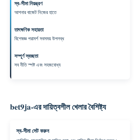
স্ব-সীমা নিয়ন্ত্রণ
আপনার বাজেট নিজের হাতে
তাৎক্ষণিক সহায়তা
বিশেষজ্ঞ পরামর্শ সবসময় উপলব্ধ
সম্পূর্ণ স্বচ্ছতা
সব নীতি স্পষ্ট এবং সহজবোধ্য
bet9ja-এর দায়িত্বশীল খেলার বৈশিষ্ট্য
স্ব-সীমা সেট করুন