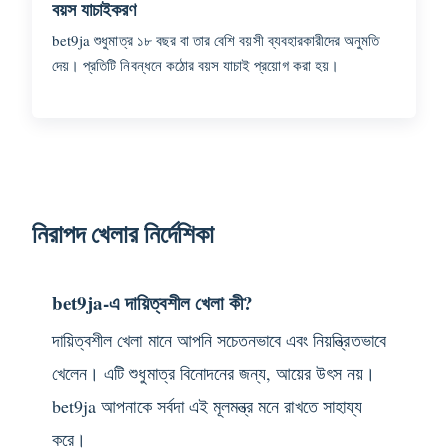
বয়স যাচাইকরণ
bet9ja শুধুমাত্র ১৮ বছর বা তার বেশি বয়সী ব্যবহারকারীদের অনুমতি
দেয়। প্রতিটি নিবন্ধনে কঠোর বয়স যাচাই প্রয়োগ করা হয়।
নিরাপদ খেলার নির্দেশিকা
bet9ja-এ দায়িত্বশীল খেলা কী?
দায়িত্বশীল খেলা মানে আপনি সচেতনভাবে এবং নিয়ন্ত্রিতভাবে
খেলেন। এটি শুধুমাত্র বিনোদনের জন্য, আয়ের উৎস নয়।
bet9ja আপনাকে সর্বদা এই মূলমন্ত্র মনে রাখতে সাহায্য
করে।