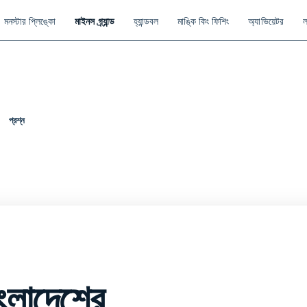
মাইনস গ্র্যান্ড
মনস্টার প্লিঙ্কো
হ্যান্ডবল
মাঙ্কি কিং ফিশিং
অ্যাভিয়েটর
ল
প্রশ্ন
ংলাদেশের