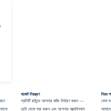
য।
বাজেট নিয়ন্ত্রণ
নিয়ম প
খানে
প্রতিটি রাউন্ডে আপনার বাজি নির্ধারণ করুন —
খেলা শ
ুকানো
ছোট থেকে শুরু করুন এবং আপনার আত্মবিশ্বাস
আমাদের