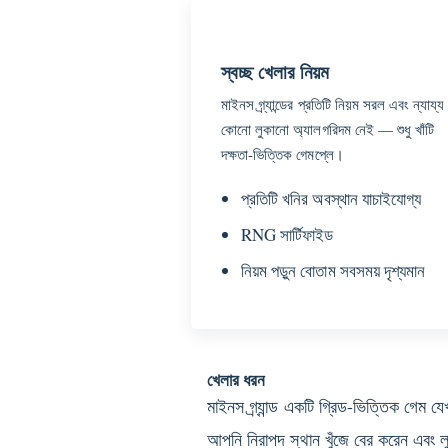
স্বচ্ছ খেলার নিয়ম
মাইনস গ্র্যান্ডের প্রতিটি নিয়ম সরল এবং ন্যায্
কোনো লুকানো অ্যালগরিদম নেই — শুধু খাঁটি
দক্ষতা-ভিত্তিক গেমপ্লে।
প্রতিটি খনির অবস্থান যাচাইযোগ্য
RNG সার্টিফাইড
নিয়ম পড়ুন বোতাম সবসময় দৃশ্যমান
খেলার ধরন
মাইনস গ্র্যান্ড একটি গ্রিড-ভিত্তিক গেম যে
আপনি নিরাপদ স্থান খুঁজে বের করেন এবং ল