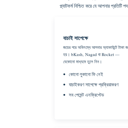
প্ল্যাটফর্ম নিশ্চিত করে যে আপনার প্রতিটি প
যাচাই সাপেক্ষে
জয়ের পরে অবিলম্বে আপনার অ্যাকাউন্টে টাকা জ
হয়। bKash, Nagad বা Rocket —
যেকোনো মাধ্যমে তুলে নিন।
কোনো লুকানো ফি নেই
যাচাইকরণ সাপেক্ষে প্রক্রিয়াকরণ
সব পেমেন্ট এনক্রিপ্টেড