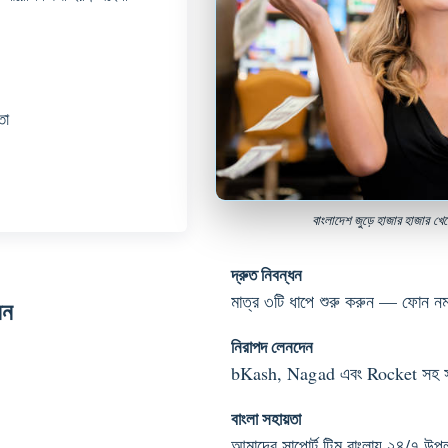
তা
বাংলাদেশ জুড়ে হাজার হাজার খেলো
দ্রুত নিবন্ধন
মাত্র ৩টি ধাপে শুরু করুন — ফোন নম্
েন
নিরাপদ লেনদেন
bKash, Nagad এবং Rocket সহ সব পে
বাংলা সহায়তা
আমাদের সাপোর্ট টিম বাংলায় ২৪/৭ উ