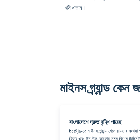
খনি এড়ান।
মাইনস গ্র্যান্ড কেন জ
বাংলাদেশে দ্রুত বৃদ্ধি পাচ্ছে
bet9ja-তে মাইনস গ্র্যান্ড খেলোয়াড়দের সংখ্য
ফিতর এবং ঈদ-উল-আযহার সময় বিশেষ টুর্নামেন