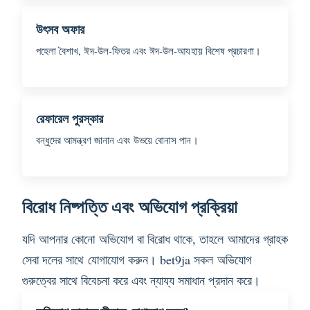
উৎসব অফার
পহেলা বৈশাখ, ঈদ-উল-ফিতর এবং ঈদ-উল-আযহায় বিশেষ প্রচারণা।
রেফারেল পুরস্কার
বন্ধুদের আমন্ত্রণ জানান এবং উভয়ে বোনাস পান।
বিরোধ নিষ্পত্তি এবং অভিযোগ প্রক্রিয়া
যদি আপনার কোনো অভিযোগ বা বিরোধ থাকে, তাহলে আমাদের গ্রাহক
সেবা দলের সাথে যোগাযোগ করুন। bet9ja সকল অভিযোগ
গুরুত্বের সাথে বিবেচনা করে এবং ন্যায্য সমাধান প্রদান করে।