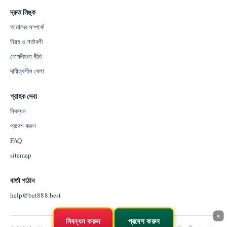
দ্রুত লিঙ্ক
আমাদের সম্পর্কে
নিয়ম ও শর্তাবলী
গোপনীয়তা নীতি
দায়িত্বশীল খেলা
গ্রাহক সেবা
নিবন্ধন
প্রবেশ করুন
FAQ
sitemap
বার্তা পাঠান
help@bet888.best
×
নিবন্ধন করুন
প্রবেশ করুন