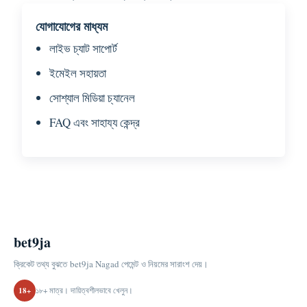
যোগাযোগের মাধ্যম
লাইভ চ্যাট সাপোর্ট
ইমেইল সহায়তা
সোশ্যাল মিডিয়া চ্যানেল
FAQ এবং সাহায্য কেন্দ্র
bet9ja
ক্রিকেট তথ্য বুঝতে bet9ja Nagad পেমেন্ট ও নিয়মের সারাংশ দেয়।
18+
১৮+ মাত্র। দায়িত্বশীলভাবে খেলুন।